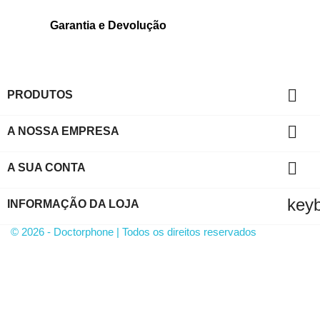
Garantia e Devolução

PRODUTOS

A NOSSA EMPRESA

A SUA CONTA
key
INFORMAÇÃO DA LOJA
© 2026 - Doctorphone | Todos os direitos reservados