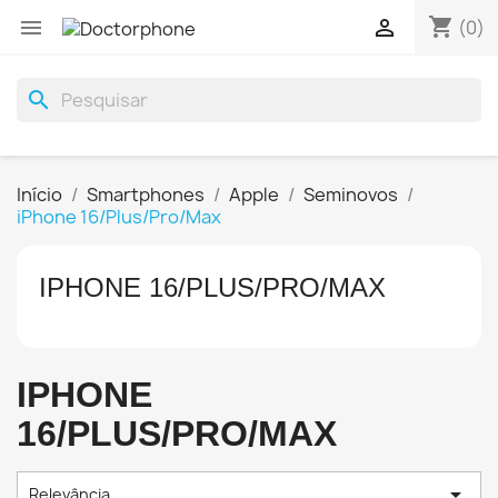
shopping_cart


(0)
search
Início
Smartphones
Apple
Seminovos
iPhone 16/Plus/Pro/Max
IPHONE 16/PLUS/PRO/MAX
IPHONE
16/PLUS/PRO/MAX

Relevância