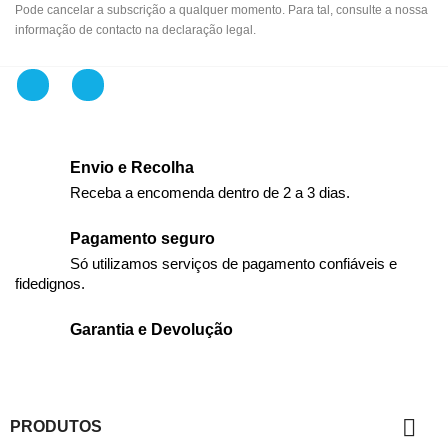
Pode cancelar a subscrição a qualquer momento. Para tal, consulte a nossa
informação de contacto na declaração legal.
Facebook
Instagram
Envio e Recolha
Receba a encomenda dentro de 2 a 3 dias.
Pagamento seguro
Só utilizamos serviços de pagamento confiáveis e
fidedignos.
Garantia e Devolução

PRODUTOS