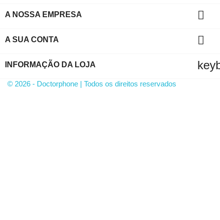

A NOSSA EMPRESA

A SUA CONTA
key
INFORMAÇÃO DA LOJA
© 2026 - Doctorphone | Todos os direitos reservados